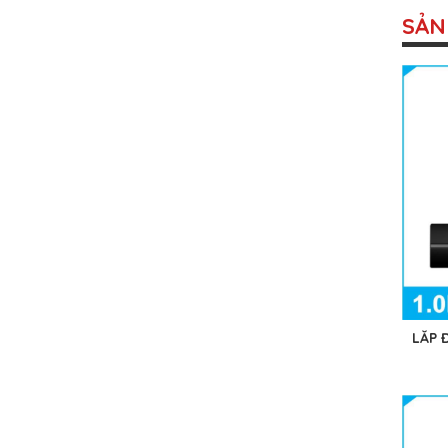
SẢN
LẮP 