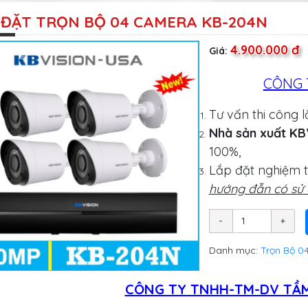
 ĐẶT TRỌN BỘ 04 CAMERA KB-204N
4.900.000 đ
Giá:
CÔNG 
Tư vấn thi công 
Nhà sản xuất K
100%,
Lắp đặt nghiệm 
hướng đẫn có sử
Danh mục:
Trọn Bộ 0
CÔNG TY TNHH-TM-DV TẦM