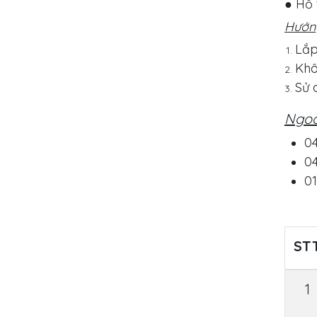
● Hỗ 
Hướng
Lắp
Khô
Sử 
Ngoà
04
04
01
ST
1