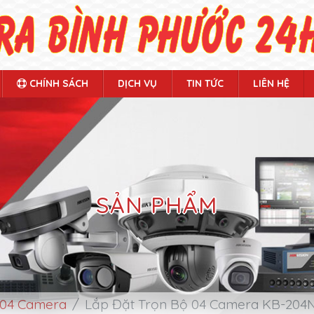
CHÍNH SÁCH
DỊCH VỤ
TIN TỨC
LIÊN HỆ
SẢN PHẨM
 04 Camera
Lắp Đặt Trọn Bộ 04 Camera KB-204