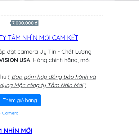
7.000.000 đ
TY TẦM NHÌN MỚI CAM KẾT
lắp đặt camera Uy Tín - Chất Lượng
BVISION USA
. Hàng chính hãng, mới
thu (
Bao gồm hợp đồng bảo hành và
 dụng Mộc công ty Tầm Nhìn Mới
)
Thêm giỏ hàng
4 Camera
 NHÌN MỚI