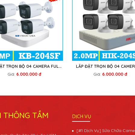
ĐẶT TRỌN BỘ 04 CAMERA FULL
LẮP ĐẶT TRỌN BỘ 04 CAME
COLOR KB-204SF
MICRO HIK-204SM
Giá:
6.000.000 đ
Giá:
6.000.000 đ
N THÔNG TẦM
DỊCH VỤ
[#1 Dịch Vụ] Sửa Chữa Came