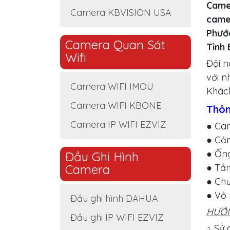
Came
Camera KBVISION USA
camer
Phướ
Camera Quan Sát
Tỉnh 
Wifi
Đội n
với n
Camera WIFI IMOU
Khác
Camera WIFI KBONE
Thôn
Camera IP WIFI EZVIZ
● Cam
● Cảm
● Ống
Đầu Ghi Hình
Camera
● Tầ
● Chu
● Vỏ
Đầu ghi hình DAHUA
HƯỚN
Đầu ghi IP WIFI EZVIZ
Sử 