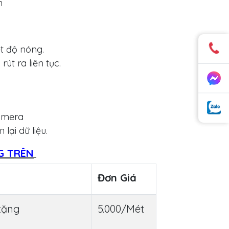
m
t độ nóng.
rút ra liên tục.
camera
ại dữ liệu.
G TRÊN
Đơn Giá
 tặng
5.000/Mét