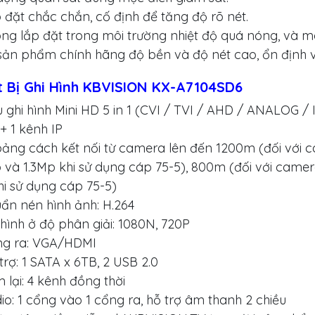
 đặt chắc chắn, cố định để tăng độ rõ nét.
ng lắp đặt trong môi trường nhiệt độ quá nóng, và mô
sản phẩm chính hãng độ bền và độ nét cao, ổn định và
t Bị Ghi Hình KBVISION KX-A7104SD6
 ghi hình Mini HD 5 in 1 (CVI / TVI / AHD / ANALOG / I
+ 1 kênh IP
ảng cách kết nối từ camera lên đến 1200m (đối với 
 và 1.3Mp khi sử dụng cáp 75-5), 800m (đối với camer
i sử dụng cáp 75-5)
ẩn nén hình ảnh: H.264
 hình ở độ phân giải: 1080N, 720P
ng ra: VGA/HDMI
trợ: 1 SATA x 6TB, 2 USB 2.0
 lại: 4 kênh đồng thời
io: 1 cổng vào 1 cổng ra, hỗ trợ âm thanh 2 chiều