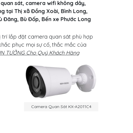
quan sát, camera wifi không dây,
ng tại Thị xã Đồng Xoài, Bình Long,
ù Đăng, Bù Đốp, Bến xe Phước Long
ị trí lắp đặt camera quan sát phù hợp
khắc phục mọi sự cố, thắc mắc của
TIN TƯỞNG Cho Quý Khách Hàng
Camera Quan Sát KX-A2011C4