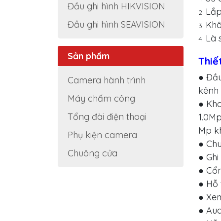
Đầu ghi hình HIKVISION
Lắp
Đầu ghi hình SEAVISION
Khô
Là 
Sản phẩm
Thiế
● Đầu
Camera hành trình
kênh 
Máy chấm công
● Kho
Tổng đài điện thoại
1.0Mp
Mp kh
Phụ kiện camera
● Chu
Chuông cửa
● Ghi
● Cổ
● Hỗ 
● Xem
● Aud