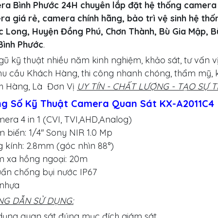
ra Bình Phước 24H chuyên lắp đặt hệ thống camera 
a giá rẻ, camera chính hãng, bảo trì vệ sinh hệ thố
c Long, Huyện Đồng Phú, Chơn Thành, Bù Gia Mập, B
Bình Phước
.
gũ kỹ thuật nhiều năm kinh nghiệm, khảo sát, tư vấn v
hu cầu Khách Hàng, thi công nhanh chóng, thẩm mỹ, 
h Hàng, Là Đơn Vị
UY TÍN - CHẤT LƯỢNG - TẠO SỰ 
g Số Kỹ Thuật Camera Quan Sát KX-A2011C4
era 4 in 1 (CVI, TVI,AHD,Analog)
 biến: 1/4'' Sony NIR 1.0 Mp
 kính: 2.8mm (góc nhìn 88°)
m xa hồng ngoại: 20m
ẩn chống bụi nước IP67
 nhựa
G DẪN SỬ DỤNG:
dụng quan sát đúng mục đích giám sát.