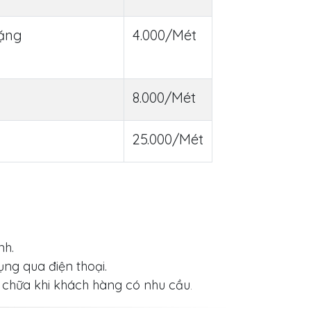
tặng
4.000/Mét
8.000/Mét
25.000/Mét
nh.
ụng qua điện thoại.
a chữa khi khách hàng có nhu cầu
.