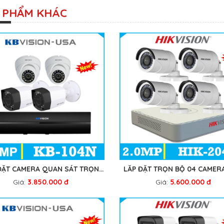
 PHẨM KHÁC
ĐẶT CAMERA QUAN SÁT TRỌN
LẮP ĐẶT TRỌN BỘ 04 CAMERA
BỘ 04 CAMERA KB-104N
204S
Giá:
3.850.000 đ
Giá:
5.600.000 đ