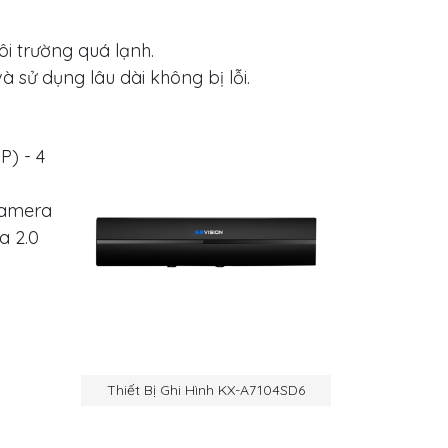
i trường quá lạnh.
 sử dụng lâu dài không bị lỗi.
P) - 4
camera
a 2.0
Thiết Bị Ghi Hình KX-A7104SD6