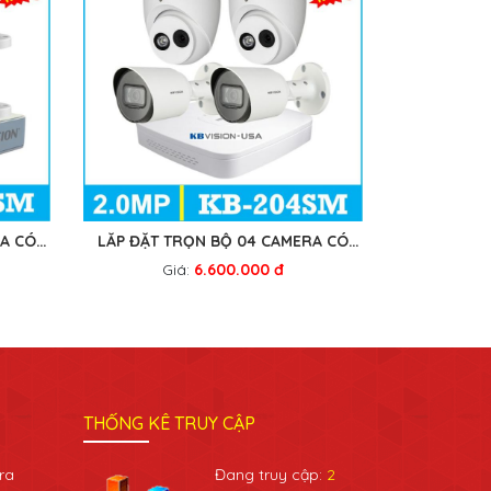
RA CÓ
LẮP ĐẶT TRỌN BỘ 04 CAMERA CÓ
MICRO KB-204SM
Giá:
6.600.000 đ
THỐNG KÊ TRUY CẬP
ra
Đang truy cập:
2