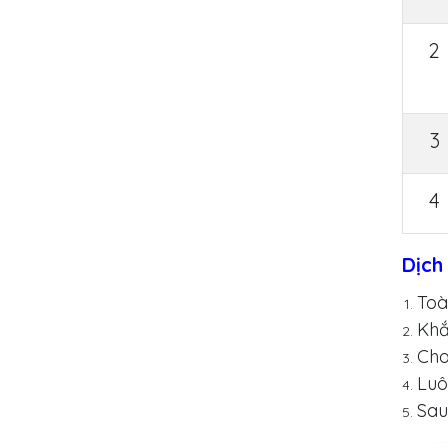
2
3
4
Dịch
Toà
Khắ
Cho
Luô
Sau