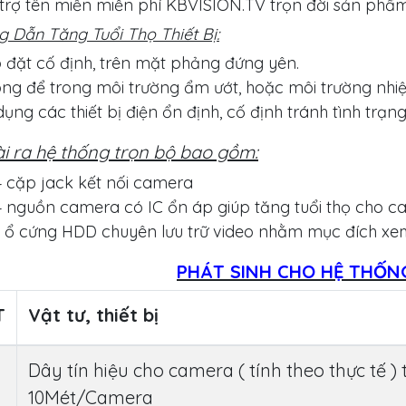
trợ tên miền miễn phí KBVISION.TV trọn đời sản phẩ
 Dẫn Tăng Tuổi Thọ Thiết Bị:
 đặt cố định, trên mặt phảng đứng yên.
ng để trong môi trường ẩm ướt, hoặc môi trường nhiệ
dụng các thiết bị điện ổn định, cố định tránh tình trạng 
i ra hệ thống trọn bộ bao gồm:
 cặp jack kết nối camera
 nguồn camera có IC ổn áp giúp tăng tuổi thọ cho 
 ổ cứng HDD chuyên lưu trữ video nhằm mục đích xem l
PHÁT SINH CHO HỆ THỐN
T
Vật tư, thiết bị
Dây tín hiệu cho camera ( tính theo thực tế )
10Mét/Camera