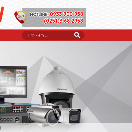
0933 900 958
HOTLINE:
(0251)3 68 2958
N