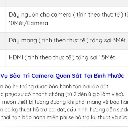
Dây nguồn cho camera ( tính theo thực tế ) 
10Mét/Camera
Dây mạng ( tính theo thực tế ) tặng sợi 3Mét
HDMI ( tính theo thực tế ) tặng sợi 1.5Mét
 Vụ Bảo Trì Camera Quan Sát Tại Bình Phước
n bộ hệ thống được bảo hành tận nơi lắp đặt.
c phục sự cố nhanh chóng (từ 2 đến 8 giờ làm việc).
 mượn thiết bị tương đương khi phải mang về bảo hà
n có kỹ thuật hỗ trợ cài đặt, cấu hình, hướng dẫn sử d
 thời hạn bảo hành miễn phí sẽ hỗ trợ kỹ thuật và sử