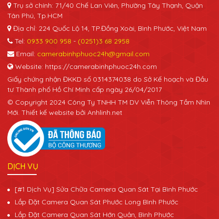
Trụ sở chính: 71/40 Chế Lan Viên, Phường Tây Thạnh, Quận
Tân Phú, Tp.HCM
Địa chỉ: 224 Quốc Lộ 14, TP.Đồng Xoài, Bình Phước, Việt Nam
Tel:
0933 900 958
-
(0251)3 68 2958
Email:
camerabinhphuoc24h@gmail.com
Website: https://camerabinhphuoc24h.com
Giấy chứng nhận ĐKKD số 0314374038 do Sở Kế hoạch và Đầu
tư Thành phố Hồ Chí Minh cấp ngày 26/04/2017
© Copyright 2024 Công Ty TNHH TM DV Viễn Thông Tầm Nhìn
Mới. Thiết kế website bởi Anhlinh.net
DỊCH VỤ
[#1 Dịch Vụ] Sửa Chữa Camera Quan Sát Tại Bình Phước
Lắp Đặt Camera Quan Sát Phước Long Bình Phước
Lắp Đặt Camera Quan Sát Hớn Quản, Bình Phước