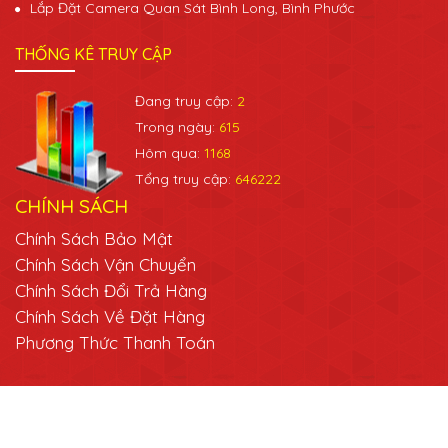
Lắp Đặt Camera Quan Sát Bình Long, Bình Phước
THỐNG KÊ TRUY CẬP
Đang truy cập:
2
Trong ngày:
615
Hôm qua:
1168
Tổng truy cập:
646222
CHÍNH SÁCH
Chính Sách Bảo Mật
Chính Sách Vận Chuyển
Chính Sách Đổi Trả Hàng
Chính Sách Về Đặt Hàng
Phương Thức Thanh Toán