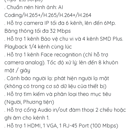
. Chuẩn nén hình ảnh: AI
Coding/H.265+/H.265/H.264+/H.264
. Hỗ trợ camera IP tối đa 6 kênh, lên đến 6Mp.
Băng thông tối đa 32 Mbps
. Hỗ trợ 1 kênh Bảo vệ chu vi và 4 kênh SMD Plus.
Playback 1/4 kênh cùng lúc
. Hỗ trợ 1 kênh Face recognition (chỉ hỗ trợ
camera analog). Tốc độ xử lý: lên đến 8 khuôn
mặt / giây
. Cảnh báo người lạ: phát hiện người lạ mặt
(không có trong cơ sở dữ liệu của thiết bị)
. Hỗ trợ tìm kiếm và phân loại theo mục tiêu
(Người, Phương tiện)
. Hỗ trợ cổng Audio in/out đàm thoại 2 chiều hoặc
ghi âm cho kênh 1.
. Hỗ trợ 1 HDMI, 1 VGA, 1 RJ-45 Port (100 Mbps)