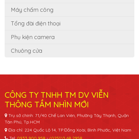
Máy chấm công
Tổng đài điện thoại
Phụ kiện camera
Chuông cửa
CÔNG TY TNHH TM DV VIỄN
THÔNG TẦM NHÌN MỚI
Trụ sở chính: 71/40 Chế Lan Viên, Phường Tây Thạnh, Quận
Tân Phú, Tp.HCM
Địa chỉ: 224 Quốc Lộ 14, TP.Đồng Xoài, Bình Phước, Việt Nam
Tel:
0933 900 958
-
(0251)3 68 2958