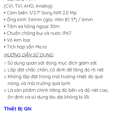
(CVI, TVI, AHD, Analog)
• Cảm biến: 1/2.7'' Sony NIR 2.0 Mp
• Ống kính: 3.6mm (góc nhìn 87, 5°) / 6mm
• Tầm xa hồng ngoại: 30m
• Chuẩn chống bụi và nước IP67
• Vỏ kim loại
• Tích hợp sẵn Micro
HƯỚNG DẪN SỬ DỤNG:
Sử dụng quan sát đúng mục đích giám sát.
Lắp đặt chắc chắn, cố định để tăng độ rõ nét.
Không lắp đặt trong môi trường nhiệt độ quá
nóng, và môi trường quá lạnh.
Là sản phẩm chính hãng độ bền và độ nét cao,
ổn định và sử dụng lâu dài không bị lỗi.
Thiết
B
ị Ghi