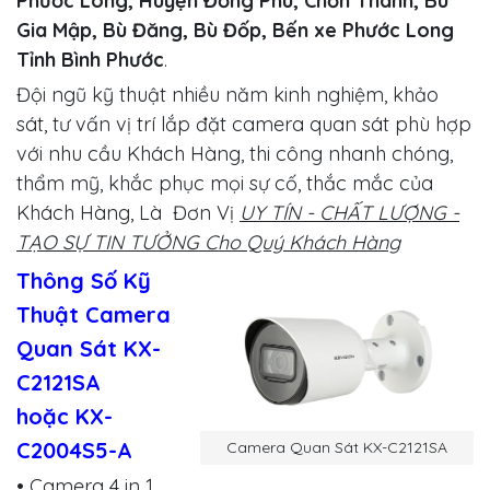
Phước Long, Huyện Đồng Phú, Chơn Thành, Bù
Gia Mập, Bù Đăng, Bù Đốp, Bến xe Phước Long
Tỉnh Bình Phước
.
Đội ngũ kỹ thuật nhiều năm kinh nghiệm, khảo
sát, tư vấn vị trí lắp đặt camera quan sát phù hợp
với nhu cầu Khách Hàng, thi công nhanh chóng,
thẩm mỹ, khắc phục mọi sự cố, thắc mắc của
Khách Hàng, Là Đơn Vị
UY TÍN - CHẤT LƯỢNG -
TẠO SỰ TIN TƯỞNG Cho Quý Khách Hàng
Thông Số Kỹ
Thuật Camera
Quan Sát KX-
C2121SA
hoặc KX-
C2004S5-A
Camera Quan Sát KX-C2121SA
• Camera 4 in 1