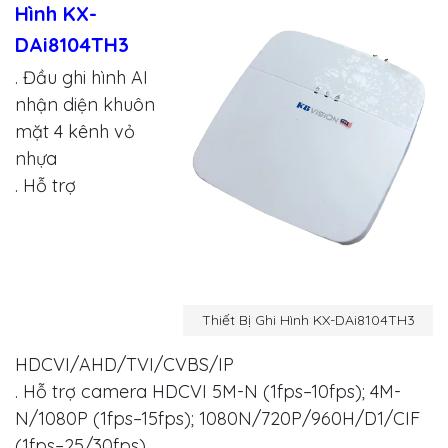
Hình KX-
DAi8104TH3
. Đầu ghi hình AI
nhận diện khuôn
mặt 4 kênh vỏ
nhựa
. Hỗ trợ
Thiết Bị Ghi Hình KX-DAi8104TH3
HDCVI/AHD/TVI/CVBS/IP
. Hỗ trợ camera HDCVI 5M-N (1fps–10fps); 4M-
N/1080P (1fps–15fps); 1080N/720P/960H/D1/CIF
(1fps–25/30fps)