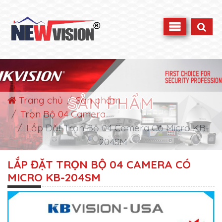
SẢN PHẨM
Trang chủ
Sản phẩm
Trọn Bộ 04 Camera
Lắp Đặt Trọn Bộ 04 Camera Có Micro KB-
204SM
LẮP ĐẶT TRỌN BỘ 04 CAMERA CÓ
MICRO KB-204SM