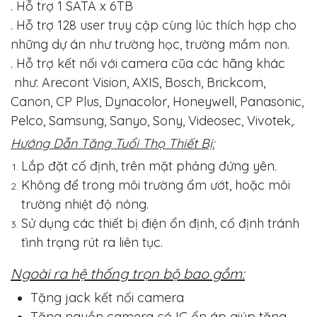
. Hỗ trợ 1 SATA x 6TB
. Hỗ trợ 128 user truy cập cùng lúc thích hợp cho
những dự án như trường học, trường mầm non.
. Hỗ trợ kết nối với camera cũa các hãng khác
như: Arecont Vision, AXIS, Bosch, Brickcom,
Canon, CP Plus, Dynacolor, Honeywell, Panasonic,
Pelco, Samsung, Sanyo, Sony, Videosec, Vivotek,.
Hướng Dẫn Tăng Tuổi Thọ Thiết Bị:
Lắp đặt cố định, trên mặt phảng đứng yên.
Không để trong môi trường ẩm ướt, hoặc môi
trường nhiệt độ nóng.
Sử dụng các thiết bị điện ổn định, cố định tránh
tình trạng rút ra liên tục.
Ngoài ra hệ thống trọn bộ bao gồm:
Tặng jack kết nối camera
Tặng nguồn camera có IC ổn áp giúp tăng