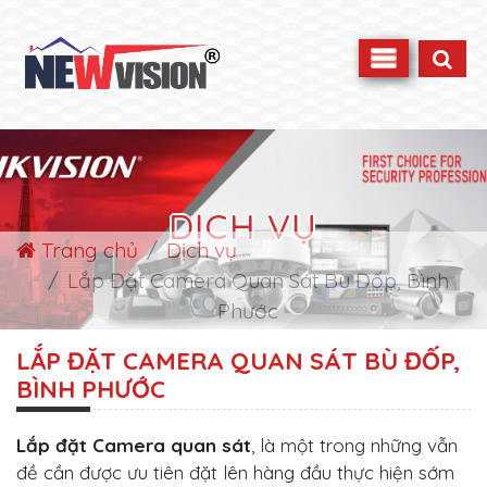
DỊCH VỤ
Trang chủ
Dịch vụ
Lắp Đặt Camera Quan Sát Bù Đốp, Bình
Phước
LẮP ĐẶT CAMERA QUAN SÁT BÙ ĐỐP,
BÌNH PHƯỚC
Lắp đặt Camera quan sát
, là một trong những vẫn
đề cần được ưu tiên đặt lên hàng đầu thực hiện sớm