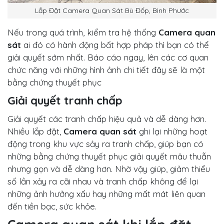
Lắp Đặt Camera Quan Sát Bù Đốp, Bình Phước
Nếu trong quá trình, kiểm tra hệ thống
Camera quan
sát
ai đó có hành động bất hợp pháp thì bạn có thể
giải quyết sớm nhất. Báo cáo ngay, lên các cơ quan
chức năng với những hình ảnh chi tiết đây sẽ là một
bằng chứng thuyết phục
Giải quyết tranh chấp
Giải quyết các tranh chấp hiệu quả và dễ dàng hơn.
Nhiều lắp đặt,
Camera quan sát
ghi lại những hoạt
động trong khu vực sảy ra tranh chấp, giúp bạn có
những bằng chứng thuyết phục giải quyết mâu thuẫn
nhưng gọn và dễ dàng hơn. Nhờ vậy giúp, giảm thiểu
số lần xảy ra cãi nhau và tranh chấp không để lại
những ảnh hưởng xấu hay những mất mát liên quan
đến tiền bạc, sức khỏe.