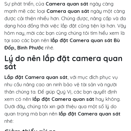
Sự phát triển, của
Camera quan sát
ngày càng
mạnh mẽ các loại
Camera quan sát
ngày một càng
được cải thiện nhiều hơn. Chúng được, nâng cấp và đa
dạng hóa đồng thời việc lắp đặt cũng tiện lợi hơn. Vậy
hôm nay, mời các bạn cùng chúng tôi tìm hiểu xem là
tại sao các bạn nên
lắp đặt Camera quan sát Bù
Đốp, Bình Phước
nhé.
Lý do nên lắp đặt camera quan
sát
Lắp đặt Camera quan sát
, với mục đích phục vụ
nhu cầu nâng cao an ninh bảo vệ tài sản và người
thân chúng ta. Để giúp Quý Vị, các bạn quyết định
xem có nên
lắp đặt Camera quan sát
hay không.
Dưới đây, chúng tôi xin giới thiệu qua một số lý do
quan trọng mà bạn nên
lắp đặt Camera quan sát
nhé: