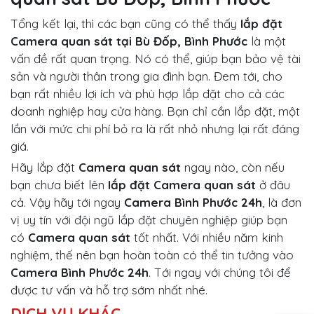
Tổng kết lại, thì các bạn cũng có thể thấy
lắp đặt
Camera quan sát tại Bù Đốp, Bình Phước
là một
vấn đề rất quan trọng. Nó có thể, giúp bạn bảo vệ tài
sản và người thân trong gia đình bạn. Đem tới, cho
bạn rất nhiều lợi ích và phù hợp lắp đặt cho cả các
doanh nghiệp hay cửa hàng. Bạn chỉ cần lắp đặt, một
lần với mức chi phí bỏ ra là rất nhỏ nhưng lại rất đáng
giá.
Hãy lắp đặt
Camera quan sát
ngay nào, còn nếu
bạn chưa biết lên
lắp đặt Camera quan sát
ở đâu
cả. Vậy hãy tới ngay
Camera Bình Phước 24h
, là đơn
vị uy tín với đội ngũ lắp đặt chuyên nghiệp giúp bạn
có
Camera quan sát
tốt nhất. Với nhiều năm kinh
nghiệm, thế nên bạn hoàn toàn có thể tin tưởng vào
Camera Bình Phước 24h
. Tới ngay với chúng tôi để
được tư vấn và hỗ trợ sớm nhất nhé.
DỊCH VỤ KHÁC