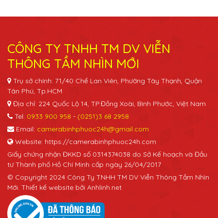
CÔNG TY TNHH TM DV VIỄN
THÔNG TẦM NHÌN MỚI
Trụ sở chính: 71/40 Chế Lan Viên, Phường Tây Thạnh, Quận
Tân Phú, Tp.HCM
Địa chỉ: 224 Quốc Lộ 14, TP.Đồng Xoài, Bình Phước, Việt Nam
Tel:
0933 900 958
-
(0251)3 68 2958
Email:
camerabinhphuoc24h@gmail.com
Website: https://camerabinhphuoc24h.com
Giấy chứng nhận ĐKKD số 0314374038 do Sở Kế hoạch và Đầu
tư Thành phố Hồ Chí Minh cấp ngày 26/04/2017
© Copyright 2024 Công Ty TNHH TM DV Viễn Thông Tầm Nhìn
Mới. Thiết kế website bởi Anhlinh.net