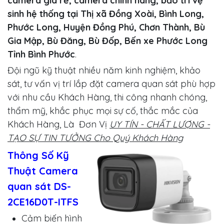
camera giá rẻ, camera chính hãng, bảo trì vệ
sinh hệ thống tại Thị xã Đồng Xoài, Bình Long,
Phước Long, Huyện Đồng Phú, Chơn Thành, Bù
Gia Mập, Bù Đăng, Bù Đốp, Bến xe Phước Long
Tỉnh Bình Phước
.
Đội ngũ kỹ thuật nhiều năm kinh nghiệm, khảo
sát, tư vấn vị trí lắp đặt camera quan sát phù hợp
với nhu cầu Khách Hàng, thi công nhanh chóng,
thẩm mỹ, khắc phục mọi sự cố, thắc mắc của
Khách Hàng, Là Đơn Vị
UY TÍN - CHẤT LƯỢNG -
TẠO SỰ TIN TƯỞNG Cho Quý Khách Hàng
Thông Số Kỹ
Thuật Camera
quan sát DS-
2CE16D0T-ITFS
Cảm biến hình