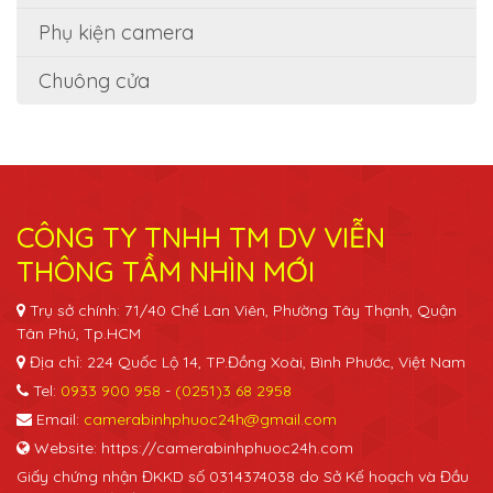
Phụ kiện camera
Chuông cửa
CÔNG TY TNHH TM DV VIỄN
THÔNG TẦM NHÌN MỚI
Trụ sở chính: 71/40 Chế Lan Viên, Phường Tây Thạnh, Quận
Tân Phú, Tp.HCM
Địa chỉ: 224 Quốc Lộ 14, TP.Đồng Xoài, Bình Phước, Việt Nam
Tel:
0933 900 958
-
(0251)3 68 2958
Email:
camerabinhphuoc24h@gmail.com
Website: https://camerabinhphuoc24h.com
Giấy chứng nhận ĐKKD số 0314374038 do Sở Kế hoạch và Đầu