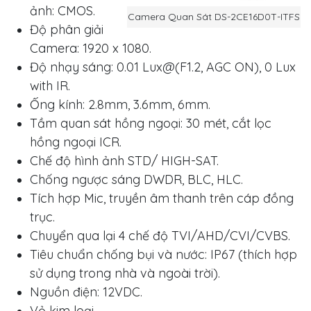
ảnh: CMOS.
Camera Quan Sát DS-2CE16D0T-ITFS
Độ phân giải
Camera: 1920 x 1080.
Độ nhạy sáng: 0.01 Lux@(F1.2, AGC ON), 0 Lux
with IR.
Ống kính: 2.8mm, 3.6mm, 6mm.
Tầm quan sát hồng ngoại: 30 mét, cắt lọc
hồng ngoại ICR.
Chế độ hình ảnh STD/ HIGH-SAT.
Chống ngược sáng DWDR, BLC, HLC.
Tích hợp Mic, truyền âm thanh trên cáp đồng
trục.
Chuyển qua lại 4 chế độ TVI/AHD/CVI/CVBS.
Tiêu chuẩn chống bụi và nước: IP67 (thích hợp
sử dụng trong nhà và ngoài trời).
Nguồn điện: 12VDC.
Vỏ kim loại.