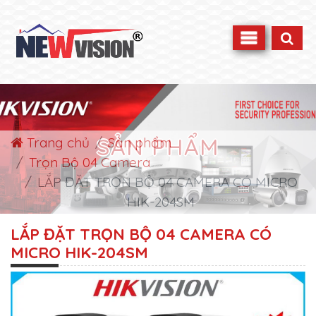
SẢN PHẨM
Trang chủ
Sản phẩm
Trọn Bộ 04 Camera
LẮP ĐẶT TRỌN BỘ 04 CAMERA CÓ MICRO
HIK-204SM
LẮP ĐẶT TRỌN BỘ 04 CAMERA CÓ
MICRO HIK-204SM