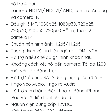
hỗ trợ 4 loại
camera: HDTVI/ HDCVI/ AHD, camera Analog
và camera IP.
Đầu ghi 3 MP, 1080p25, 1080p30, 720p25,
720p30, 720p50, 720p60 Hỗ trợ thêm 2
camera IP
Chuẩn nén hình ảnh: H.265/ H.265+.
Tương thích với tín hiệu ngõ ra: HDMI, VGA.
Hỗ trợ nhiều chế độ ghi hình khác nhau.
Khoảng cách kết nối đến camera: Tối đa 1200
mét với cáp đồng trục.
Hỗ trợ 1 ổ cứng SATA dung lượng lưu trữ 6TB.
1 ngõ vào Audio, 1 ngõ ra Audio.
Hỗ trợ xem bằng điện thoại di động: iPhone,
iPad và hệ điều hành Android.
Nguồn điện cung cấp: 12VDC.
Kích thước: 260 x 222 x 45mm.