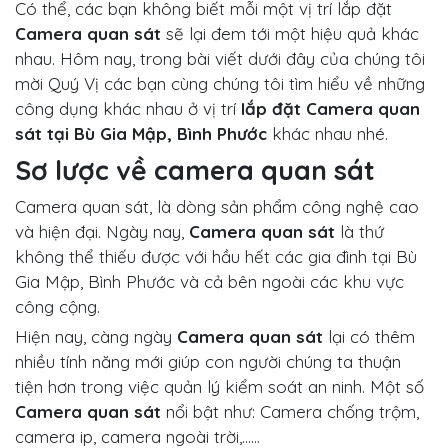
Có thể, các bạn không biết mỗi một vị trí lắp đặt
Camera quan sát
sẽ lại đem tới một hiệu quả khác
nhau. Hôm nay, trong bài viết dưới đây của chúng tôi
mời Quý Vị các bạn cùng chúng tôi tìm hiểu về những
công dụng khác nhau ở vị trí
lắp đặt
Camera quan
sát tại
Bù Gia Mập, Bình Phước
khác nhau nhé.
Sơ lược về camera quan sát
Camera quan sát, là dòng sản phẩm công nghệ cao
và hiện đại. Ngày nay,
Camera quan sát
là thứ
không thể thiếu được với hầu hết các gia đình tại Bù
Gia Mập, Bình Phước và cả bên ngoài các khu vực
công cộng.
Hiện nay, càng ngày
Camera quan sát
lại có thêm
nhiều tính năng mới giúp con người chúng ta thuận
tiện hơn trong việc quản lý kiểm soát an ninh. Một số
Camera quan sát
nổi bật như: Camera chống trộm,
camera ip, camera ngoài trời,……