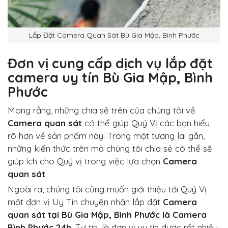
Lắp Đặt Camera Quan Sát Bù Gia Mập, Bình Phước
Đơn vị cung cấp dịch vụ lắp đặt
camera uy tín Bù Gia Mập, Bình
Phước
Mong rằng, những chia sẻ trên của chúng tôi về
Camera quan sát
có thể giúp Quý Vị các bạn hiểu
rõ hơn về sản phẩm này. Trong một tương lai gần,
những kiến thức trên mà chúng tôi chia sẻ có thể sẽ
giúp ích cho Quý vị trong việc lựa chọn
Camera
quan sát
.
Ngoài ra, chúng tôi cũng muốn giới thiệu tới Quý Vị
một đơn vị Uy Tín chuyên nhận lắp đặt
Camera
quan sát tại Bù Gia Mập, Bình Phước là Camera
Bình Phước 24h
. Tự tin, là đơn vị uy tín được rất nhiều