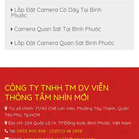
Lắp Đặt Camera Có Dây Tại Bình
Phước
Camera Quan Sát Tại Bình Phước
Lắp Đặt Camera Quan Sát Bình Phước
CÔNG TY TNHH TM DV VIỄN
THÔNG TẦM NHÌN MỚI
Trụ sở chính: 71/40 Chế Lan Viên, Phường Tây Thạnh, Quận
Tân Phú, Tp.HCM
Địa chỉ: 224 Quốc Lộ 14, TP.Đồng Xoài, Bình Phước, Việt Nam
Tel:
0933 900 958
-
(0251)3 68 2958
Email:
camerabinhphuoc24h@gmail.com