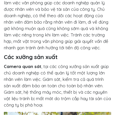
làm việc văn phòng giúp các doanh nghiệp quản lý
được nhân viên và bảo vệ tài sản của công ty. Chủ
doanh nghiệp, có thể theo dõi các hoạt động của
nhân viên đảm bảo rằng nhân viên đi làm, đi về đúng
giờ không muộn quá cũng không sớm quá và không
làm việc riêng trong khi làm việc. Tránh các trường
hợp, mất vặt trong văn phòng giúp giải quyết vấn đề
nhanh gọn tránh ảnh hưởng tới tiến độ công việc.
Các xưởng sản xuất
Camera quan sát
, tại các công xưởng sản xuất giúp
chủ doanh nghiệp có thể quản lý tốt một lượng lớn
nhân viên làm việc. Giám sát, kiểm tra cả quá trình
sản xuất đảm bảo an toàn cho toàn bộ nhân viên.
Giám sát, hệ thống máy móc, thiết bị và các nguyên
vật liệu tránh bị mất mát do trộm cắp hay tài sản của
công ty bị phá hoại.