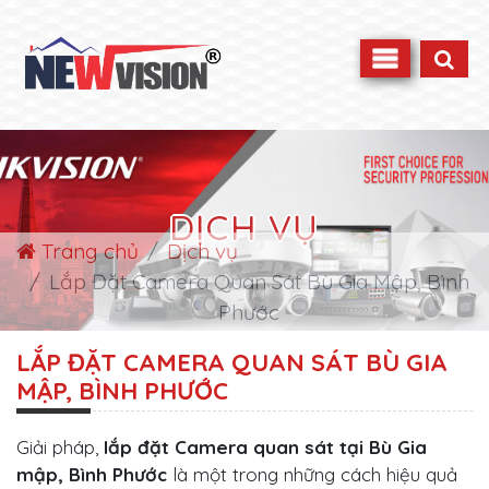
DỊCH VỤ
Trang chủ
Dịch vụ
Lắp Đặt Camera Quan Sát Bù Gia Mập, Bình
Phước
LẮP ĐẶT CAMERA QUAN SÁT BÙ GIA
MẬP, BÌNH PHƯỚC
Giải pháp,
lắp đặt
Camera quan sát tại Bù Gia
mập, Bình Phước
là một trong những cách hiệu quả