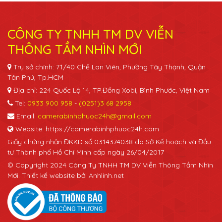
CÔNG TY TNHH TM DV VIỄN
THÔNG TẦM NHÌN MỚI
Trụ sở chính: 71/40 Chế Lan Viên, Phường Tây Thạnh, Quận
Tân Phú, Tp.HCM
Địa chỉ: 224 Quốc Lộ 14, TP.Đồng Xoài, Bình Phước, Việt Nam
Tel:
0933 900 958
-
(0251)3 68 2958
Email:
camerabinhphuoc24h@gmail.com
Website: https://camerabinhphuoc24h.com
Giấy chứng nhận ĐKKD số 0314374038 do Sở Kế hoạch và Đầu
tư Thành phố Hồ Chí Minh cấp ngày 26/04/2017
© Copyright 2024 Công Ty TNHH TM DV Viễn Thông Tầm Nhìn
Mới. Thiết kế website bởi Anhlinh.net