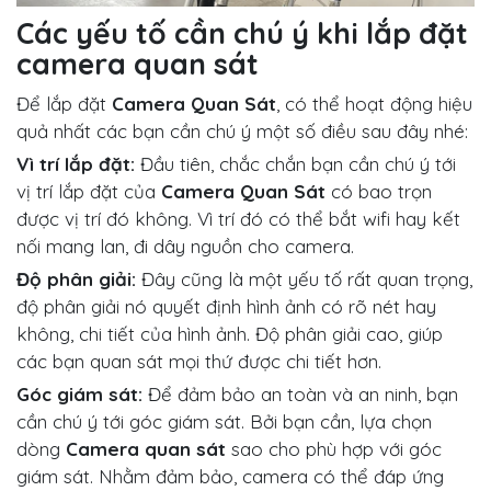
Các yếu tố cần chú ý khi lắp đặt
camera quan sát
Để lắp đặt
Camera Quan Sát
, có thể hoạt động hiệu
quả nhất các bạn cần chú ý một số điều sau đây nhé:
Vì trí lắp đặt:
Đầu tiên, chắc chắn bạn cần chú ý tới
vị trí lắp đặt của
Camera Quan Sát
có bao trọn
được vị trí đó không. Vì trí đó có thể bắt wifi hay kết
nối mang lan, đi dây nguồn cho camera.
Độ phân giải:
Đây cũng là một yếu tố rất quan trọng,
độ phân giải nó quyết định hình ảnh có rõ nét hay
không, chi tiết của hình ảnh. Độ phân giải cao, giúp
các bạn quan sát mọi thứ được chi tiết hơn.
Góc giám sát:
Để đảm bảo an toàn và an ninh, bạn
cần chú ý tới góc giám sát. Bởi bạn cần, lựa chọn
dòng
Camera quan sát
sao cho phù hợp với góc
giám sát. Nhằm đảm bảo, camera có thể đáp ứng