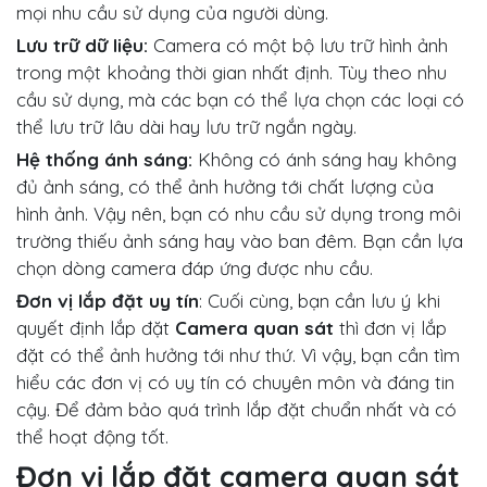
mọi nhu cầu sử dụng của người dùng.
Lưu trữ dữ liệu:
Camera có một bộ lưu trữ hình ảnh
trong một khoảng thời gian nhất định. Tùy theo nhu
cầu sử dụng, mà các bạn có thể lựa chọn các loại có
thể lưu trữ lâu dài hay lưu trữ ngắn ngày.
Hệ thống ánh sáng:
Không có ánh sáng hay không
đủ ảnh sáng, có thể ảnh hưởng tới chất lượng của
hình ảnh. Vậy nên, bạn có nhu cầu sử dụng trong môi
trường thiếu ảnh sáng hay vào ban đêm. Bạn cần lựa
chọn dòng camera đáp ứng được nhu cầu.
Đơn vị lắp đặt uy tín
: Cuối cùng, bạn cần lưu ý khi
quyết định lắp đặt
Camera quan sát
thì đơn vị lắp
đặt có thể ảnh hưởng tới như thứ. Vì vậy, bạn cần tìm
hiểu các đơn vị có uy tín có chuyên môn và đáng tin
cậy. Để đảm bảo quá trình lắp đặt chuẩn nhất và có
thể hoạt động tốt.
Đơn vị lắp đặt camera quan sát