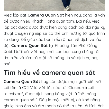
Việc lắp đặt
Camera Quan Sát
hiện nay, đang là vấn
đề được nhiều Khách Hàng quan tâm. Bởi nếu, việc
lắp đặt được được thực hiện đúng cách bởi đội ngũ kỹ
thuật chuyên nghiệp sẽ có thể ảnh hưởng tới quá trình
sử dụng. Để giúp các bạn hiểu rõ hơn về dịch vụ lắp
đặt
Camera Quan Sát
tại Phường Tân Phú, Đồng
Xoài. Dưới bài viết này, mời các bạn cùng chúng tôi
tìm hiểu và làm rõ một số thông tin về dịch vụ này
nhé.
Tìm hiểu về camera quan sát
Camera Quan Sát
hay còn được mọi người biết với
cái tên là CCTV là viết tắt của từ "Closed-circuit
television", được dịch sang tiếng việt là “hệ thống
camera quan sát”. Đây là một thiết bị, có khả năng
ghi lại hình ảnh và âm thanh có thể truyền tải hình ảnh