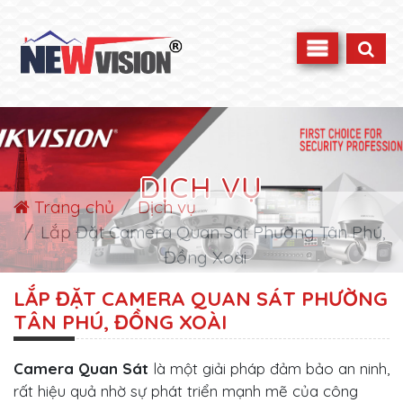
DỊCH VỤ
Trang chủ
Dịch vụ
Lắp Đặt Camera Quan Sát Phường Tân Phú,
Đồng Xoài
LẮP ĐẶT CAMERA QUAN SÁT PHƯỜNG
TÂN PHÚ, ĐỒNG XOÀI
Camera Quan Sát
là một giải pháp đảm bảo an ninh,
rất hiệu quả nhờ sự phát triển mạnh mẽ của công