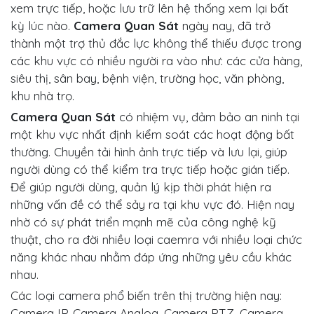
xem trực tiếp, hoặc lưu trữ lên hệ thống xem lại bất
kỳ lúc nào.
Camera Quan Sát
ngày nay, đã trở
thành một trợ thủ đắc lực không thể thiếu được trong
các khu vực có nhiều người ra vào như: các cửa hàng,
siêu thị, sân bay, bệnh viện, trường học, văn phòng,
khu nhà trọ.
Camera Quan Sát
có nhiệm vụ, đảm bảo an ninh tại
một khu vực nhất định kiểm soát các hoạt động bất
thường. Chuyền tải hình ảnh trực tiếp và lưu lại, giúp
người dùng có thể kiểm tra trực tiếp hoặc gián tiếp.
Để giúp người dùng, quản lý kịp thời phát hiện ra
những vấn đề có thể sảy ra tại khu vực đó. Hiện nay
nhờ có sự phát triển mạnh mẽ của công nghệ kỹ
thuật, cho ra đời nhiều loại caemra với nhiều loại chức
năng khác nhau nhằm đáp ứng những yêu cầu khác
nhau.
Các loại camera phổ biến trên thị trường hiện nay:
Camera IP, Camera Analog, Camera PTZ, Camera