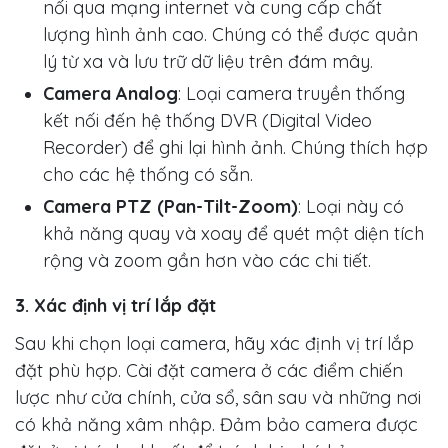
nối qua mạng internet và cung cấp chất
lượng hình ảnh cao. Chúng có thể được quản
lý từ xa và lưu trữ dữ liệu trên đám mây.
Camera Analog
: Loại camera truyền thống
kết nối đến hệ thống DVR (Digital Video
Recorder) để ghi lại hình ảnh. Chúng thích hợp
cho các hệ thống có sẵn.
Camera PTZ (Pan-Tilt-Zoom)
: Loại này có
khả năng quay và xoay để quét một diện tích
rộng và zoom gần hơn vào các chi tiết.
3. Xác định vị trí lắp đặt
Sau khi chọn loại camera, hãy xác định vị trí lắp
đặt phù hợp. Cài đặt camera ở các điểm chiến
lược như cửa chính, cửa sổ, sân sau và những nơi
có khả năng xâm nhập. Đảm bảo camera được