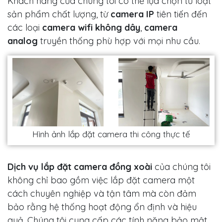
Khách hàng của chúng tôi có thể lựa chọn từ loạt
sản phẩm chất lượng, từ
camera IP
tiên tiến đến
các loại
camera wifi không dây
,
camera
analog
truyền thống phù hợp với mọi nhu cầu.
Hình ảnh lắp đặt camera thi công thực tế
Dịch vụ lắp đặt camera đồng xoài
của chúng tôi
không chỉ bao gồm việc lắp đặt camera một
cách chuyên nghiệp và tận tâm mà còn đảm
bảo rằng hệ thống hoạt động ổn định và hiệu
quả. Chúng tôi cung cấp các tính năng bảo mật