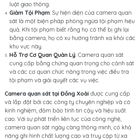
luật giao thông.
Giảm Tội Phạm
: Sự hiện diện của camera quan
sát là một biện pháp phòng ngừa tội phạm hiệu
quả. Khi tội phạm biết rằng họ có thể bị ghi lại
bằng camera, họ có xu hướng tránh xa khỏi các
khu vực này.
Hỗ Trợ Cơ Quan Quản Lý
: Camera quan sát
cung cấp bằng chứng quan trọng cho cảnh sát
và các cơ quan chức năng trong việc điều tra
tội phạm và giải quyết các vụ việc.
Camera quan sát tại Đồng Xoài
được cung cấp
và lắp đặt bởi các công ty chuyên nghiệp và có
kinh nghiệm, đảm bảo tính tin cậy và hiệu suất
cao. Với sự phát triển liên tục của công nghệ,
camera quan sát ngày càng thông minh, có khả
năng ghi hình chất lượng cao và truy cập từ xa