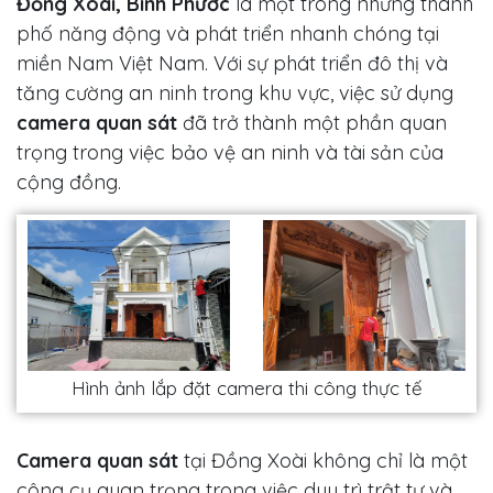
Đồng Xoài, Bình Phước
là một trong những thành
phố năng động và phát triển nhanh chóng tại
miền Nam Việt Nam. Với sự phát triển đô thị và
tăng cường an ninh trong khu vực, việc sử dụng
camera quan sát
đã trở thành một phần quan
trọng trong việc bảo vệ an ninh và tài sản của
cộng đồng.
Hình ảnh lắp đặt camera thi công thực tế
Camera quan sát
tại Đồng Xoài không chỉ là một
công cụ quan trọng trong việc duy trì trật tự và