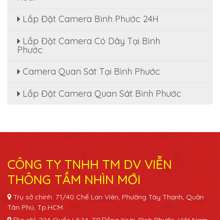
Lắp Đặt Camera Bình Phước 24H
Lắp Đặt Camera Có Dây Tại Bình
Phước
Camera Quan Sát Tại Bình Phước
Lắp Đặt Camera Quan Sát Bình Phước
CÔNG TY TNHH TM DV VIỄN
THÔNG TẦM NHÌN MỚI
Trụ sở chính: 71/40 Chế Lan Viên, Phường Tây Thạnh, Quận
Tân Phú, Tp.HCM
Địa chỉ: 224 Quốc Lộ 14, TP.Đồng Xoài, Bình Phước, Việt Nam