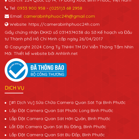
Tel:
0933 900 958
-
(0251)3 68 2958
Email:
camerabinhphuoc24h@gmail.com
Website: https://camerabinhphuoc24h.com
Giấy chứng nhận ĐKKD số 0314374038 do Sở Kế hoạch và Đầu
tư Thành phố Hồ Chí Minh cấp ngày 26/04/2017
© Copyright 2024 Công Ty TNHH TM DV Viễn Thông Tầm Nhìn
Mới. Thiết kế website bởi Anhlinh.net
DỊCH VỤ
[#1 Dịch Vụ] Sửa Chữa Camera Quan Sát Tại Bình Phước
Lắp Đặt Camera Quan Sát Phước Long Bình Phước
Lắp Đặt Camera Quan Sát Hớn Quản, Bình Phước
Lắt Đặt Camera Quan Sát Bù Đăng, Bình Phước
Lắp Đặt Camera Quan Sát Bù Đốp, Bình Phước