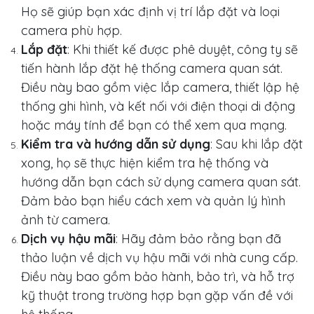
Họ sẽ giúp bạn xác định vị trí lắp đặt và loại
camera phù hợp.
Lắp đặt
: Khi thiết kế được phê duyệt, công ty sẽ
tiến hành lắp đặt hệ thống camera quan sát.
Điều này bao gồm việc lắp camera, thiết lập hệ
thống ghi hình, và kết nối với điện thoại di động
hoặc máy tính để bạn có thể xem qua mạng.
Kiểm tra và hướng dẫn sử dụng
: Sau khi lắp đặt
xong, họ sẽ thực hiện kiểm tra hệ thống và
hướng dẫn bạn cách sử dụng camera quan sát.
Đảm bảo bạn hiểu cách xem và quản lý hình
ảnh từ camera.
Dịch vụ hậu mãi
: Hãy đảm bảo rằng bạn đã
thảo luận về dịch vụ hậu mãi với nhà cung cấp.
Điều này bao gồm bảo hành, bảo trì, và hỗ trợ
kỹ thuật trong trường hợp bạn gặp vấn đề với