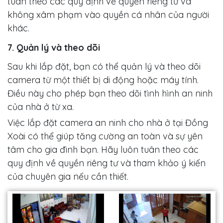
tuân theo các quy định về quyền riêng tư và
không xâm phạm vào quyền cá nhân của người
khác.
7. Quản lý và theo dõi
Sau khi lắp đặt, bạn có thể quản lý và theo dõi
camera từ một thiết bị di động hoặc máy tính.
Điều này cho phép bạn theo dõi tình hình an ninh
của nhà ở từ xa.
Việc lắp đặt camera an ninh cho nhà ở tại Đồng
Xoài có thể giúp tăng cường an toàn và sự yên
tâm cho gia đình bạn. Hãy luôn tuân theo các
quy định về quyền riêng tư và tham khảo ý kiến
của chuyên gia nếu cần thiết.