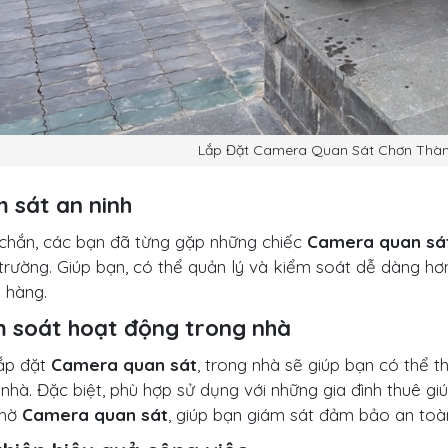
Lắp Đặt Camera Quan Sát Chơn Thàn
 sát an ninh
chắn, các bạn đã từng gặp những chiếc
Camera quan sá
trường. Giúp bạn, có thể quản lý và kiểm soát dễ dàng hơ
 hàng.
m soát hoạt động trong nhà
ắp đặt
Camera quan sát
, trong nhà sẽ giúp bạn có thể 
 nhà. Đặc biệt, phù hợp sử dụng với những gia đình thuê g
Nhờ
Camera quan sát
, giúp bạn giám sát đảm bảo an toàn