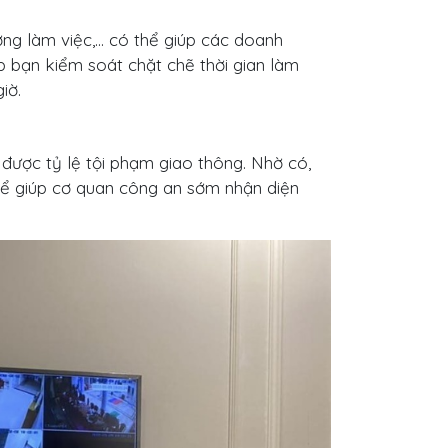
ởng làm việc,… có thể giúp các doanh
úp bạn kiểm soát chặt chẽ thời gian làm
iờ.
 được tỷ lệ tội phạm giao thông. Nhờ có,
để giúp cơ quan công an sớm nhận diện