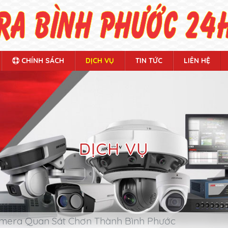
CHÍNH SÁCH
DỊCH VỤ
TIN TỨC
LIÊN HỆ
DỊCH VỤ
mera Quan Sát Chơn Thành Bình Phước