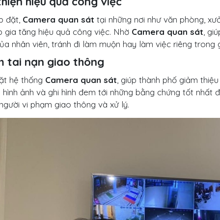
thiện hiệu quả công việc
p đặt,
Camera quan sát
tại những nơi như văn phòng, xư
p gia tăng hiệu quả công việc. Nhờ
Camera quan sát
, gi
của nhân viên, tránh đi làm muộn hay làm việc riêng trong g
 tai nạn giao thông
ặt hệ thống
Camera quan sát
, giúp thành phố giảm thiệu
 hình ảnh và ghi hình đem tới những bằng chứng tốt nhất 
người vi phạm giao thông và xử lý.