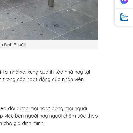
h Bình Phước
t
tại nhà xe, xung quanh tòa nhà hay tại
n trong các hoạt động của nhân viên,
theo dõi được mọi hoạt động mọi người
iúp việc bên ngoài hay người chăm sóc theo
 cho gia đình minh.