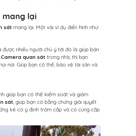
t mang lại
n sát
mang lại. Một vài ví dụ điển hình như:
được nhiều người chú ý tới đó là giúp bản
g
Camera quan sát
trong nhà, thì bạn
ọi nơi. Giúp bạn có thể, bảo vệ tài sản và
nh giúp bạn có thể kiểm soát và giảm
n sát
, giúp bạn có bằng chứng giải quyết
ững kẻ có ý định trộm cắp và có cung cấp