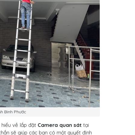
h Bình Phước
 hiểu về lắp đặt
Camera quan sát
tại
chắn sẽ giúp các bạn có một quyết định