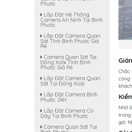
Phước
Lắp Đặt Hê Thống
Camera An Ninh Tại Bình
Phước
Lắp Đặt Camera Quan
Sát Tỉnh Bình Phước Giá
Rẻ
Camera Quan Sát Tại
Giám
Đồng Xoài Tỉnh Bình
Phước Giá Rẻ
Chắc 
Lắp Đặt Camera Quan
công 
Sát Tại Đồng Xoài
khách
Lắp Đặt Camera Bình
Kiể
Phước 24H
Nhờ l
Lắp Đặt Camera Có
trong
Dây Tại Bình Phước
giờ. 
Camera Quan Sát Tại