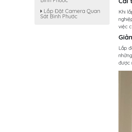
Cải 
Bình Phước
Lắp Đặt Camera Quan
Khi lắ
Sát Bình Phước
nghiệ
việc 
Giảm
Lắp đ
những
được 