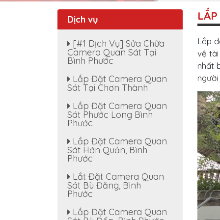
LẮP
Dịch vụ
Lắp 
[#1 Dịch Vụ] Sửa Chữa
Camera Quan Sát Tại
vệ tà
Bình Phước
nhất 
người 
Lắp Đặt Camera Quan
Sát Tại Chơn Thành
Lắp Đặt Camera Quan
Sát Phước Long Bình
Phước
Lắp Đặt Camera Quan
Sát Hớn Quản, Bình
Phước
Lắt Đặt Camera Quan
Sát Bù Đăng, Bình
Phước
Lắp Đặt Camera Quan