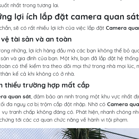
uốt nhất trong tương lai.
ng lợi ích lắp đặt camera quan sá
hắn, sẽ có rất nhiều lợi ích của việc lắp đặt
Camera qua
vệ tài sản và an toàn
rong những, lợi ích hàng đầu mà các bạn không thể bỏ qua 
i sản và gia đình của bạn. Một khi, bạn đã lắp đặt hệ thốn
toàn có thể kiểm tra theo dõi mọi thứ trong nhà mọi lúc, m
 thân kể cả khi không có ở nhà.
m thiểu trường hợp mất cắp
ra quan sát
, đảm bảo an ninh trong một khu vực nhất đị
 tối đa nguy cơ bị trộm cắp đột nhập. Nhờ có
Camera qua
 vụ tranh chấp không đáng có. Phát hiện, nhanh chóng nh
chứng tới các cơ quan chức năng về hành vi tội phạm.