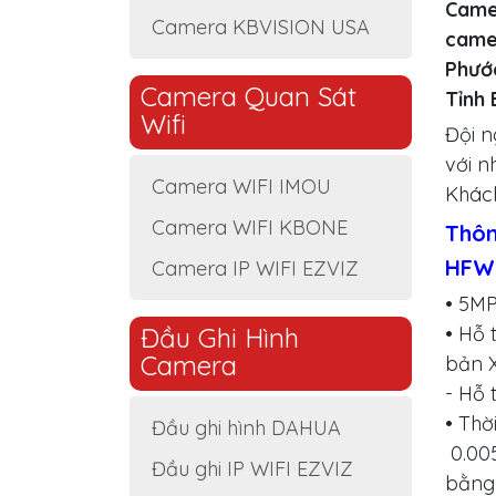
Came
Camera KBVISION USA
camer
Phướ
Camera Quan Sát
Tỉnh 
Wifi
Đội n
với n
Camera WIFI IMOU
Khác
Camera WIFI KBONE
Thôn
HFW
Camera IP WIFI EZVIZ
• 5MP
• Hỗ 
Đầu Ghi Hình
Camera
bản 
- Hỗ
• Thờ
Đầu ghi hình DAHUA
0.005
Đầu ghi IP WIFI EZVIZ
bằng 