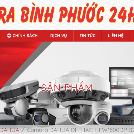
CHÍNH SÁCH
DỊCH VỤ
TIN TỨC
LIÊN HỆ
SẢN PHẨM
 DAHUA
Camera DAHUA DH-HAC-HFW1500DP-S