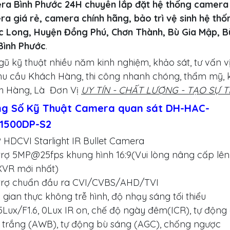
ra Bình Phước 24H chuyên lắp đặt hệ thống camera 
a giá rẻ, camera chính hãng, bảo trì vệ sinh hệ thố
c Long, Huyện Đồng Phú, Chơn Thành, Bù Gia Mập, B
Bình Phước
.
gũ kỹ thuật nhiều năm kinh nghiệm, khảo sát, tư vấn v
hu cầu Khách Hàng, thi công nhanh chóng, thẩm mỹ, 
h Hàng, Là Đơn Vị
UY TÍN - CHẤT LƯỢNG - TẠO SỰ 
g Số Kỹ Thuật Camera quan sát DH-HAC-
1500DP-S2
 HDCVI Starlight IR Bullet Camera
trợ 5MP@25fps khung hình 16:9(Vui lòng nâng cấp lên
XVR mới nhất)
 trợ chuẩn đầu ra CVI/CVBS/AHD/TVI
i gian thực không trễ hình, độ nhạy sáng tối thiểu
Lux/F1.6, 0Lux IR on, chế độ ngày đêm(ICR), tự động
trắng (AWB), tự động bù sáng (AGC), chống ngược