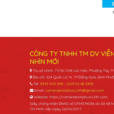
CÔNG TY TNHH TM DV VIỄ
NHÌN MỚI
Trụ sở chính: 71/40 Chế Lan Viên, Phường Tây 
Địa chỉ: 224 Quốc Lộ 14, TP.Đồng Xoài, Bình Phư
Tel:
0933 900 958
-
(0251)3 68 2958
Email:
camerabinhphuoc24h@gmail.com
Website: https://camerabinhphuoc24h.com
Giấy chứng nhận ĐKKD số 0314374038 do Sở Kế h
Chí Minh cấp ngày 26/04/2017