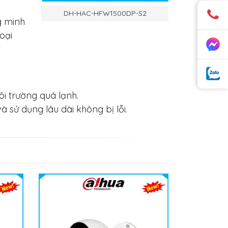
DH-HAC-HFW1500DP-S2
g minh
oại
i trường quá lạnh.
 sử dụng lâu dài không bị lỗi.