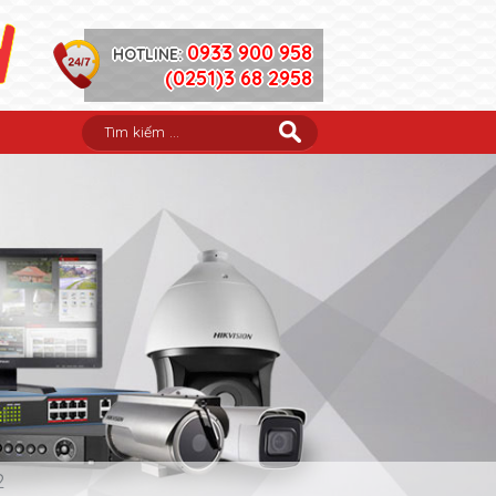
0933 900 958
HOTLINE:
(0251)3 68 2958
2