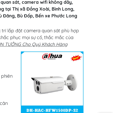
quan sát, camera wifi không dây,
ng tại Thị xã Đồng Xoài, Bình Long,
ù Đăng, Bù Đốp, Bến xe Phước Long
ị trí lắp đặt camera quan sát phù hợp
khắc phục mọi sự cố, thắc mắc của
TIN TƯỞNG Cho Quý Khách Hàng
 phiên
 cân