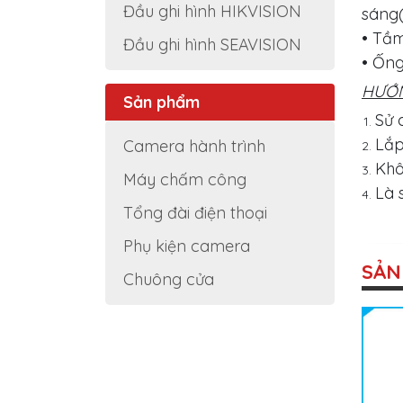
Đầu ghi hình HIKVISION
sáng(
• Tầ
Đầu ghi hình SEAVISION
• Ống
HƯỚN
Sản phẩm
Sử 
Lắp
Camera hành trình
Khô
Máy chấm công
Là 
Tổng đài điện thoại
Phụ kiện camera
SẢN
Chuông cửa