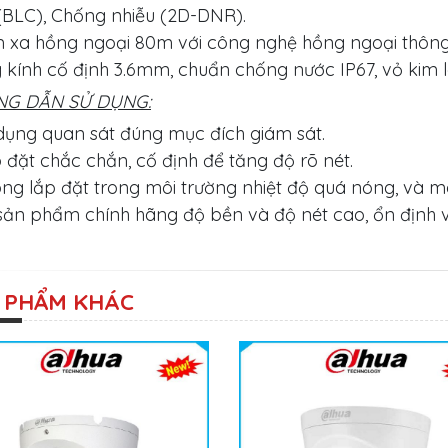
BLC), Chống nhiễu (2D-DNR).
m xa hồng ngoại 80m với công nghệ hồng ngoại thôn
 kính cố định 3.6mm, chuẩn chống nước IP67, vỏ kim l
G DẪN SỬ DỤNG:
dụng quan sát đúng mục đích giám sát.
 đặt chắc chắn, cố định để tăng độ rõ nét.
ng lắp đặt trong môi trường nhiệt độ quá nóng, và mô
sản phẩm chính hãng độ bền và độ nét cao, ổn định và
 PHẨM KHÁC