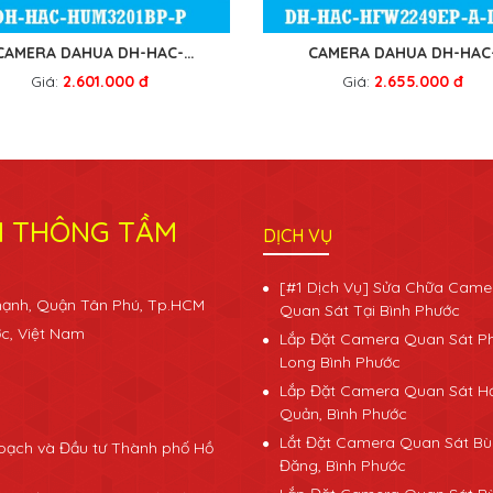
CAMERA DAHUA DH-HAC-
CAMERA DAHUA DH-HAC
HUM3201BP-P
HFW2249EP-A-LED
Giá:
2.601.000 đ
Giá:
2.655.000 đ
N THÔNG TẦM
DỊCH VỤ
[#1 Dịch Vụ] Sửa Chữa Came
Thạnh, Quận Tân Phú, Tp.HCM
Quan Sát Tại Bình Phước
ớc, Việt Nam
Lắp Đặt Camera Quan Sát P
Long Bình Phước
Lắp Đặt Camera Quan Sát H
Quản, Bình Phước
Lắt Đặt Camera Quan Sát Bù
oạch và Đầu tư Thành phố Hồ
Đăng, Bình Phước