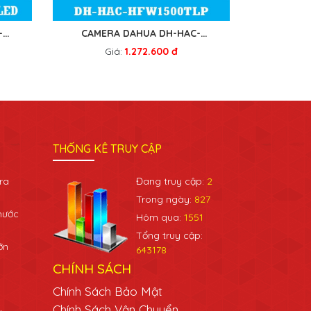
-
CAMERA DAHUA DH-HAC-
HFW1500TLP
Giá:
1.272.600 đ
THỐNG KÊ TRUY CẬP
ra
Đang truy cập:
2
Trong ngày:
827
hước
Hôm qua:
1551
Tổng truy cập:
ớn
643178
CHÍNH SÁCH
Chính Sách Bảo Mật
Chính Sách Vận Chuyển