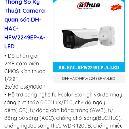
Thông Số Kỹ
Thuật Camera
quan sát DH-
HAC-
HFW2249EP-A-
LED
• Độ phân giải
2MP cảm biến
CMOS kích thước
DH-HAC-HFW2249EP-A-LED
1/2.8”,
25/30fps@1080P
• Hỗ trợ công nghệ full-color Starligh với độ nhạy
sáng cực thấp 0.001Lux/F1.0, chế độ ngày
đêm(ICR), tự động cân bằng trắng (AWB), tự
động bù sáng (AGC), chống chói sáng(BLC,HLC),
chống ngược sáng thực WDR 120dB, chống nhiễu