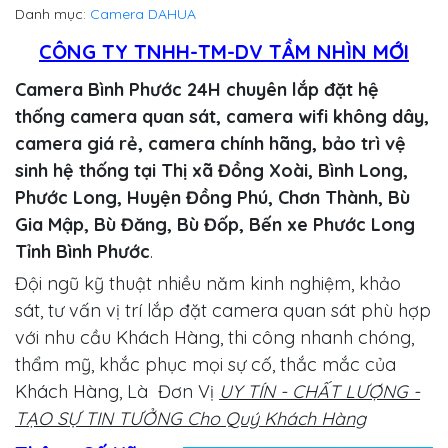
Danh mục:
Camera DAHUA
CÔNG TY TNHH-TM-DV TẦM NHÌN MỚI
Camera Bình Phước 24H chuyên lắp đặt hệ
thống camera quan sát, camera wifi không dây,
camera giá rẻ, camera chính hãng, bảo trì vệ
sinh hệ thống tại Thị xã Đồng Xoài, Bình Long,
Phước Long, Huyện Đồng Phú, Chơn Thành, Bù
Gia Mập, Bù Đăng, Bù Đốp, Bến xe Phước Long
Tỉnh Bình Phước
.
Đội ngũ kỹ thuật nhiều năm kinh nghiệm, khảo
sát, tư vấn vị trí lắp đặt camera quan sát phù hợp
với nhu cầu Khách Hàng, thi công nhanh chóng,
thẩm mỹ, khắc phục mọi sự cố, thắc mắc của
Khách Hàng, Là Đơn Vị
UY TÍN - CHẤT LƯỢNG -
TẠO SỰ TIN TƯỞNG Cho Quý Khách Hàng