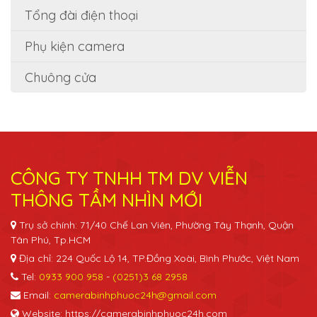
Tổng đài điện thoại
Phụ kiện camera
Chuông cửa
CÔNG TY TNHH TM DV VIỄN
THÔNG TẦM NHÌN MỚI
Trụ sở chính: 71/40 Chế Lan Viên, Phường Tây Thạnh, Quận
Tân Phú, Tp.HCM
Địa chỉ: 224 Quốc Lộ 14, TP.Đồng Xoài, Bình Phước, Việt Nam
Tel:
0933 900 958
-
(0251)3 68 2958
Email:
camerabinhphuoc24h@gmail.com
Website: https://camerabinhphuoc24h.com