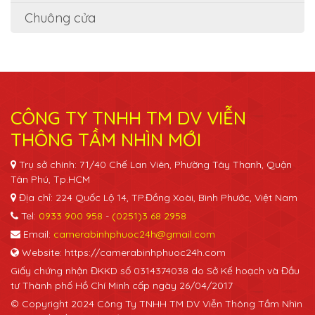
Chuông cửa
CÔNG TY TNHH TM DV VIỄN
THÔNG TẦM NHÌN MỚI
Trụ sở chính: 71/40 Chế Lan Viên, Phường Tây Thạnh, Quận
Tân Phú, Tp.HCM
Địa chỉ: 224 Quốc Lộ 14, TP.Đồng Xoài, Bình Phước, Việt Nam
Tel:
0933 900 958
-
(0251)3 68 2958
Email:
camerabinhphuoc24h@gmail.com
Website: https://camerabinhphuoc24h.com
Giấy chứng nhận ĐKKD số 0314374038 do Sở Kế hoạch và Đầu
tư Thành phố Hồ Chí Minh cấp ngày 26/04/2017
© Copyright 2024 Công Ty TNHH TM DV Viễn Thông Tầm Nhìn