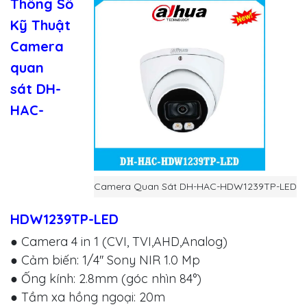
Thông Số
Kỹ Thuật
Camera
quan
sát DH-
HAC-
Camera Quan Sát DH-HAC-HDW1239TP-LED
HDW1239TP-LED
● Camera 4 in 1 (CVI, TVI,AHD,Analog)
● Cảm biến: 1/4'' Sony NIR 1.0 Mp
● Ống kính: 2.8mm (góc nhìn 84°)
● Tầm xa hồng ngoại: 20m