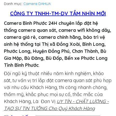
Danh mục:
Camera DAHUA
CÔNG TY TNHH-TM-DV TẦM NHÌN MỚI
Camera Bình Phước 24H chuyên lắp đặt hệ
thống camera quan sát, camera wifi không dây,
camera giá rẻ, camera chính hãng, bảo trì vệ
sinh hệ thống tại Thị xã Đồng Xoài, Bình Long,
Phước Long, Huyện Đồng Phú, Chơn Thành, Bù
Gia Mập, Bù Đăng, Bù Đốp, Bến xe Phước Long
Tỉnh Bình Phước
.
Đội ngũ kỹ thuật nhiều năm kinh nghiệm, khảo
sát, tư vấn vị trí lắp đặt camera quan sát phù hợp
với nhu cầu Khách Hàng, thi công nhanh chóng,
thẩm mỹ, khắc phục mọi sự cố, thắc mắc của
Khách Hàng, Là Đơn Vị
UY TÍN - CHẤT LƯỢNG -
TẠO SỰ TIN TƯỞNG Cho Quý Khách Hàng