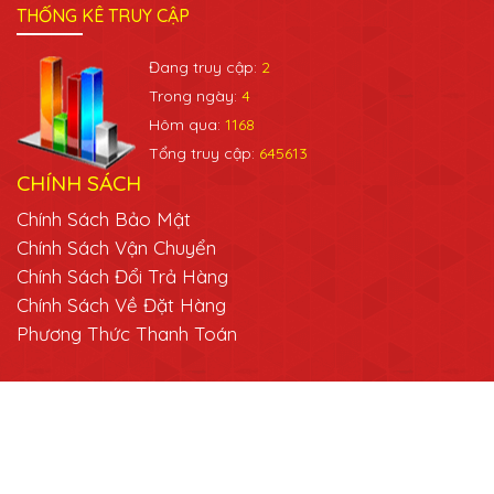
THỐNG KÊ TRUY CẬP
Đang truy cập:
2
Trong ngày:
4
Hôm qua:
1168
Tổng truy cập:
645613
CHÍNH SÁCH
Chính Sách Bảo Mật
Chính Sách Vận Chuyển
Chính Sách Đổi Trả Hàng
Chính Sách Về Đặt Hàng
Phương Thức Thanh Toán