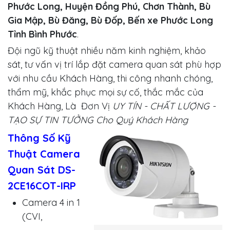
Phước Long, Huyện Đồng Phú, Chơn Thành, Bù
Gia Mập, Bù Đăng, Bù Đốp, Bến xe Phước Long
Tỉnh Bình Phước
.
Đội ngũ kỹ thuật nhiều năm kinh nghiệm, khảo
sát, tư vấn vị trí lắp đặt camera quan sát phù hợp
với nhu cầu Khách Hàng, thi công nhanh chóng,
thẩm mỹ, khắc phục mọi sự cố, thắc mắc của
Khách Hàng, Là Đơn Vị
UY TÍN - CHẤT LƯỢNG -
TẠO SỰ TIN TƯỞNG Cho Quý Khách Hàng
Thông Số Kỹ
Thuật Camera
Quan Sát DS-
2CE16COT-IRP
Camera 4 in 1
(CVI,