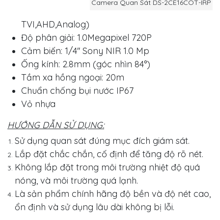
Camera Quan Sát DS-2CE16COT-IRP
TVI,AHD,Analog)
Độ phân giải: 1.0Megapixel 720P
Cảm biến: 1/4'' Sony NIR 1.0 Mp
Ống kính: 2.8mm (góc nhìn 84°)
Tầm xa hồng ngoại: 20m
Chuẩn chống bụi nước IP67
Vỏ nhựa
HƯỚNG DẪN SỬ DỤNG:
Sử dụng quan sát đúng mục đích giám sát.
Lắp đặt chắc chắn, cố định để tăng độ rõ nét.
Không lắp đặt trong môi trường nhiệt độ quá
nóng, và môi trường quá lạnh.
Là sản phẩm chính hãng độ bền và độ nét cao,
ổn định và sử dụng lâu dài không bị lỗi.