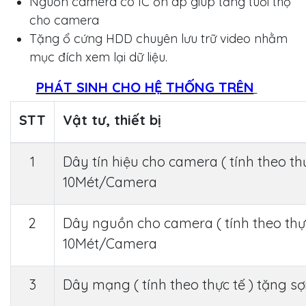
Nguồn camera có IC ổn áp giúp tăng tuổi thọ
cho camera
Tặng ổ cứng HDD chuyên lưu trữ video nhằm
mục đích xem lại dữ liệu.
PHÁT SINH CHO HỆ THỐNG TRÊN
STT
Vật tư, thiết bị
1
Dây tín hiệu cho camera ( tính theo thự
10Mét/Camera
2
Dây nguồn cho camera ( tính theo thực
10Mét/Camera
3
Dây mạng ( tính theo thực tế ) tặng sợ