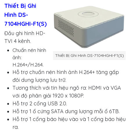
Thiết Bị Ghi
Hình DS-
7104HGHI-F1(S)
Đầu ghi hình HD-
TVI 4 kênh.
Chuẩn nén hình
Thiết Bị Ghi Hình DS-7104HGHI-F1(S)
ảnh:
H.264+/H.264.
Hỗ trợ chuẩn nén hình ảnh H.264+ tăng gấp
đôi dung lượng lưu trữ.
Tương thích với tín hiệu ngõ ra: HDMI và VGA
với độ phân giải 1920 x 1080P.
Hỗ trợ 2 cổng USB 2.0.
Hỗ trợ 1 ổ cứng SATA dung lượng mỗi ổ 6TB.
Hỗ trợ 1 cổng báo hiệu vào và 1 cổng báo hiệu
ra.