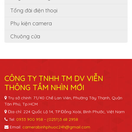
Tổng đài điện thoại
Phụ kiện camera
Chuông cửa
CÔNG TY TNHH TM DV VIỄN
THÔNG TẦM NHÌN MỚI
Trụ sở chính: 71/40 Chế Lan Viên, Phường Tây Thạnh, Quận
Tân Phú, Tp.HCM
Địa chỉ: 224 Quốc Lộ 14, TP.Đồng Xoài, Bình Phước, Việt Nam
Tel:
0933 900 958
-
(0251)3 68 2958
Email:
camerabinhphuoc24h@gmail.com