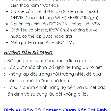
điện thoại xem trực tiếp).
Có khe cắm thẻ nhớ Micro SD lên đến 256GB,
ONVIF, Cloud, tích hợp Wi-Fi(IEEE802.11b/g/n).
Nguồn cấp: điện áp DC12V-1A , công suất <7W.
Chất liệu vỏ plastic, IP67( Chuẩn chống bụi và
nước, có thể lắp được ngoài trời).
Miễn phí tên miền KBVISION.TV .
HƯỚNG DẪN SỬ DỤNG:
Sử dụng quan sát đúng mục đích giám sát.
Lắp đặt chắc chắn, cố định để tăng độ rõ nét.
Không lắp đặt trong môi trường nhiệt độ quá
nóng, và môi trường quá lạnh.
Là sản phẩm chính hãng độ bền và độ nét cao,
ổn định và sử dụng lâu dài không bị lỗi.
Dịch Vụ Bảo Trì Camera Quan Sát Tại Bình