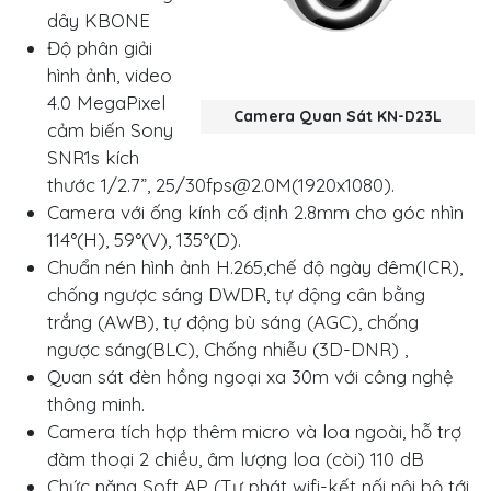
dây KBONE
Độ phân giải
hình ảnh, video
4.0 MegaPixel
Camera Quan Sát KN-D23L
cảm biến Sony
SNR1s kích
thước 1/2.7”, 25/
30fps@2.0M
(1920x1080).
Camera với ống kính cố định 2.8mm cho góc nhìn
114°(H), 59°(V), 135°(D).
Chuẩn nén hình ảnh H.265,chế độ ngày đêm(ICR),
chống ngược sáng DWDR, tự động cân bằng
trắng (AWB), tự động bù sáng (AGC), chống
ngược sáng(BLC), Chống nhiễu (3D-DNR) ,
Quan sát đèn hồng ngoại xa 30m với công nghệ
thông minh.
Camera tích hợp thêm micro và loa ngoài, hỗ trợ
đàm thoại 2 chiều, âm lượng loa (còi) 110 dB
Chức năng Soft AP (Tự phát wifi-kết nối nội bộ tới