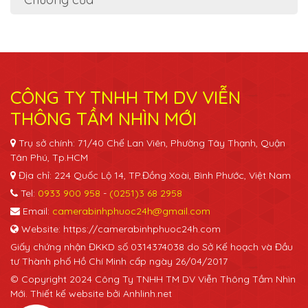
CÔNG TY TNHH TM DV VIỄN
THÔNG TẦM NHÌN MỚI
Trụ sở chính: 71/40 Chế Lan Viên, Phường Tây Thạnh, Quận
Tân Phú, Tp.HCM
Địa chỉ: 224 Quốc Lộ 14, TP.Đồng Xoài, Bình Phước, Việt Nam
Tel:
0933 900 958
-
(0251)3 68 2958
Email:
camerabinhphuoc24h@gmail.com
Website: https://camerabinhphuoc24h.com
Giấy chứng nhận ĐKKD số 0314374038 do Sở Kế hoạch và Đầu
tư Thành phố Hồ Chí Minh cấp ngày 26/04/2017
© Copyright 2024 Công Ty TNHH TM DV Viễn Thông Tầm Nhìn
Mới. Thiết kế website bởi Anhlinh.net