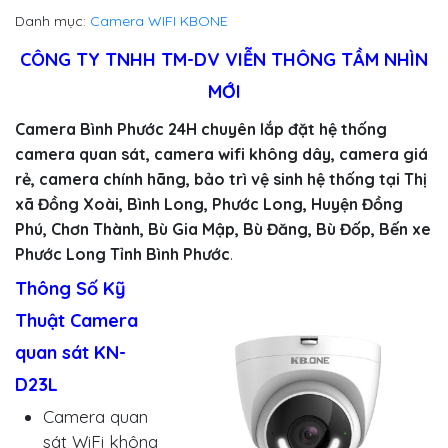
Danh mục:
Camera WIFI KBONE
CÔNG TY TNHH TM-DV VIỄN THÔNG TẦM NHÌN
MỚI
Camera Bình Phước 24H chuyên lắp đặt hệ thống
camera quan sát, camera wifi không dây, camera giá
rẻ, camera chính hãng, bảo trì vệ sinh hệ thống tại Thị
xã Đồng Xoài, Bình Long, Phước Long, Huyện Đồng
Phú, Chơn Thành, Bù Gia Mập, Bù Đăng, Bù Đốp, Bến xe
Phước Long Tỉnh Bình Phước
.
Thông Số Kỹ
Thuật Camera
quan sát KN-
D23L
Camera quan
sát WiFi không