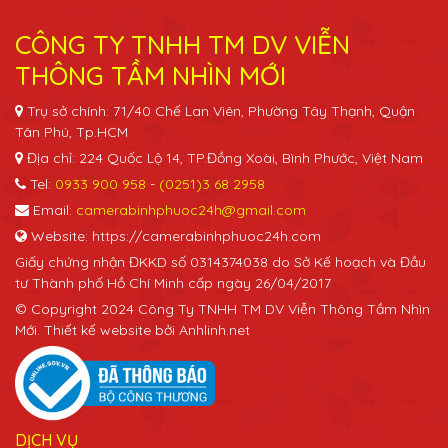
CÔNG TY TNHH TM DV VIỄN
THÔNG TẦM NHÌN MỚI
Trụ sở chính: 71/40 Chế Lan Viên, Phường Tây Thạnh, Quận
Tân Phú, Tp.HCM
Địa chỉ: 224 Quốc Lộ 14, TP.Đồng Xoài, Bình Phước, Việt Nam
Tel:
0933 900 958
-
(0251)3 68 2958
Email:
camerabinhphuoc24h@gmail.com
Website: https://camerabinhphuoc24h.com
Giấy chứng nhận ĐKKD số 0314374038 do Sở Kế hoạch và Đầu
tư Thành phố Hồ Chí Minh cấp ngày 26/04/2017
© Copyright 2024 Công Ty TNHH TM DV Viễn Thông Tầm Nhìn
Mới. Thiết kế website bởi Anhlinh.net
DỊCH VỤ