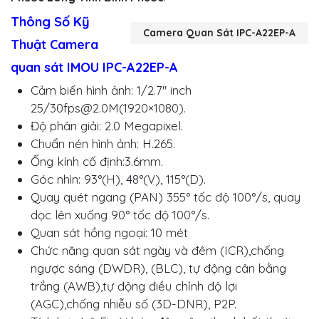
Thông Số Kỹ
Camera Quan Sát IPC-A22EP-A
Thuật Camera
quan sát IMOU IPC-A22EP-A
Cảm biến hình ảnh: 1/2.7'' inch
25/
30fps@2.0M
(1920×1080).
Độ phân giải: 2.0 Megapixel.
Chuẩn nén hình ảnh: H.265.
Ống kính cố định:3.6mm.
Góc nhìn: 93°(H), 48°(V), 115°(D).
Quay quét ngang (PAN) 355° tốc độ 100°/s, quay
dọc lên xuống 90° tốc độ 100°/s.
Quan sát hồng ngoại: 10 mét
Chức năng quan sát ngày và đêm (ICR),chống
ngược sáng (DWDR), (BLC), tự động cân bằng
trắng (AWB),tự động điều chỉnh độ lợi
(AGC),chống nhiễu số (3D-DNR), P2P.