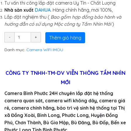
Tư vấn thi công lắp đặt camera Uy Tín - Chất Lượng
Nhà sản xuất
DAHUA
. Hàng chính hãng, mới 100%,
Lắp đặt nghiệm thu (
Bao gồm hợp đồng bảo hành và
hướng đẫn có sử dụng Mộc công ty Tầm Nhìn Mới
)
Thêm giỏ hàng
Danh mục:
Camera WIFI IMOU
CÔNG TY TNHH-TM-DV VIỄN THÔNG TẦM NHÌN
MỚI
Camera Bình Phước 24H chuyên lắp đặt hệ thống
camera quan sát, camera wifi không dây, camera giá
rẻ, camera chính hãng, bảo trì vệ sinh hệ thống tại Thị
xã Đồng Xoài, Bình Long, Phước Long, Huyện Đồng
Phú, Chơn Thành, Bù Gia Mập, Bù Đăng, Bù Đốp, Bến xe
Phước Long Tỉnh Bình Phước
.