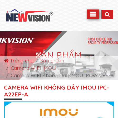
SẢN PHẨM
Trang chủ
Sản phẩm
Camera WIFI IMOU
Camera WIFI Không Dây IMOU IPC-A22EP-A
CAMERA WIFI KHÔNG DÂY IMOU IPC-
A22EP-A