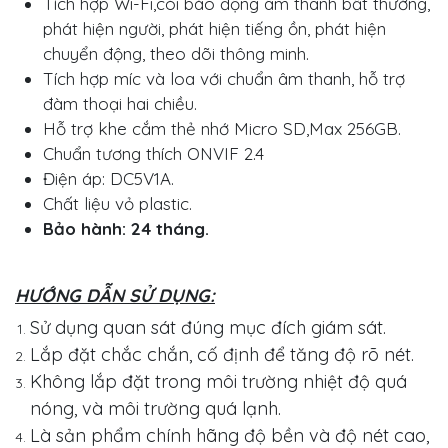
Tích hợp Wi-Fi,còi báo động âm thanh bất thường,
phát hiện người, phát hiện tiếng ồn, phát hiện
chuyển động, theo dõi thông minh.
Tích hợp míc và loa với chuẩn âm thanh, hỗ trợ
đàm thoại hai chiều.
Hỗ trợ khe cắm thẻ nhớ Micro SD,Max 256GB.
Chuẩn tương thích ONVIF 2.4
Điện áp: DC5V1A.
Chất liệu vỏ plastic.
Bảo hành: 24 tháng.
HƯỚNG DẪN SỬ DỤNG:
Sử dụng quan sát đúng mục đích giám sát.
Lắp đặt chắc chắn, cố định để tăng độ rõ nét.
Không lắp đặt trong môi trường nhiệt độ quá
nóng, và môi trường quá lạnh.
Là sản phẩm chính hãng độ bền và độ nét cao,