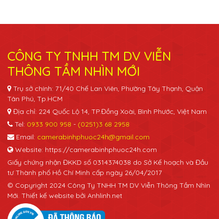
CÔNG TY TNHH TM DV VIỄN
THÔNG TẦM NHÌN MỚI
Trụ sở chính: 71/40 Chế Lan Viên, Phường Tây Thạnh, Quận
Tân Phú, Tp.HCM
Địa chỉ: 224 Quốc Lộ 14, TP.Đồng Xoài, Bình Phước, Việt Nam
Tel:
0933 900 958
-
(0251)3 68 2958
Email:
camerabinhphuoc24h@gmail.com
Website: https://camerabinhphuoc24h.com
Giấy chứng nhận ĐKKD số 0314374038 do Sở Kế hoạch và Đầu
tư Thành phố Hồ Chí Minh cấp ngày 26/04/2017
© Copyright 2024 Công Ty TNHH TM DV Viễn Thông Tầm Nhìn
Mới. Thiết kế website bởi Anhlinh.net