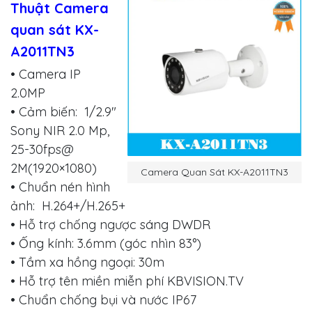
Thuật Camera
quan sát KX-
A2011TN3
• Camera IP
2.0MP
• Cảm biến: 1/2.9"
Sony NIR 2.0 Mp,
25-30fps@
2M(1920×1080)
Camera Quan Sát KX-A2011TN3
• Chuẩn nén hình
ảnh: H.264+/H.265+
• Hỗ trợ chống ngược sáng DWDR
• Ống kính: 3.6mm (góc nhìn 83°)
• Tầm xa hồng ngoại: 30m
• Hỗ trợ tên miền miễn phí KBVISION.TV
• Chuẩn chống bụi và nước IP67