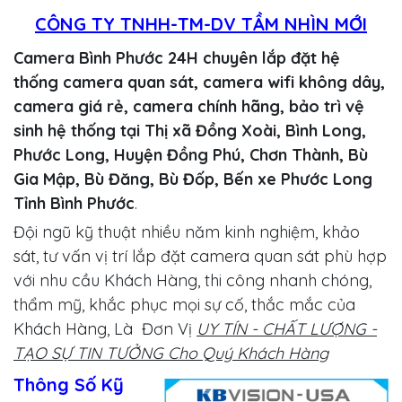
CÔNG TY TNHH-TM-DV TẦM NHÌN MỚI
Camera Bình Phước 24H chuyên lắp đặt hệ
thống camera quan sát, camera wifi không dây,
camera giá rẻ, camera chính hãng, bảo trì vệ
sinh hệ thống tại Thị xã Đồng Xoài, Bình Long,
Phước Long, Huyện Đồng Phú, Chơn Thành, Bù
Gia Mập, Bù Đăng, Bù Đốp, Bến xe Phước Long
Tỉnh Bình Phước
.
Đội ngũ kỹ thuật nhiều năm kinh nghiệm, khảo
sát, tư vấn vị trí lắp đặt camera quan sát phù hợp
với nhu cầu Khách Hàng, thi công nhanh chóng,
thẩm mỹ, khắc phục mọi sự cố, thắc mắc của
Khách Hàng, Là Đơn Vị
UY TÍN - CHẤT LƯỢNG -
TẠO SỰ TIN TƯỞNG Cho Quý Khách Hàng
Thông Số Kỹ